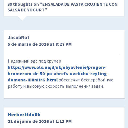
39 thoughts on “
ENSALADA DE PASTA CRUJIENTE CON
SALSA DE YOGURT
”
JacobNot
5 de marzo de 2026 at 8:27 PM
Надежный вдс под хрумер
https://www.olx.ua/d/uk/obyavlenie/progon-
hrumerom-dr-50-po-ahrefs-uvelichu-reyting-
domena-IDXnHrG.html
обеспечит бесперебойную
работу и высокую скорость выполнения задач.
HerbertIdoRk
21 de junio de 2026 at 1:11 PM