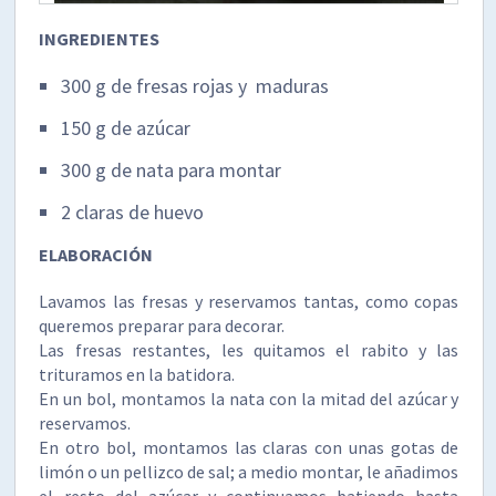
INGREDIENTES
300 g de fresas rojas y maduras
150 g de azúcar
300 g de nata para montar
2 claras de huevo
ELABORACIÓN
Lavamos las fresas y reservamos tantas, como copas
queremos preparar para decorar.
Las fresas restantes, les quitamos el rabito y las
trituramos en la batidora.
En un bol, montamos la nata con la mitad del azúcar y
reservamos.
En otro bol, montamos las claras con unas gotas de
limón o un pellizco de sal; a medio montar, le añadimos
el resto del azúcar y continuamos batiendo hasta