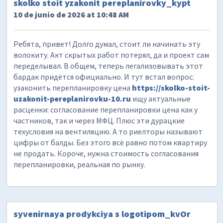
skolko stoit yzakonit pereplanirovky_kypt
10 de junio de 2026 at 10:48 AM
Ребята, привет! Долго думал, стоит ли начинать эту
волокиту. Акт скрытых работ потерял, да и проект сам
переделывал. В общем, теперь легализовывать этот
бардак придётся официально. И тут встал вопрос:
узаконить перепланировку цена
https://skolko-stoit-
uzakonit-pereplanirovku-10.ru
ищу актуальные
расценки: согласование перепланировки цена как у
частников, так и через МФЦ. Плюс эти дурацкие
техусловия на вентиляцию. А то риелторы называют
цифры от балды. Без этого всё равно потом квартиру
не продать. Короче, нужна стоимость согласования
перепланировки, реальная по рынку.
syvenirnaya prodykciya s logotipom_kvOr