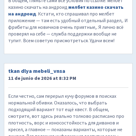
В общем, гляньте сами все условия по ссылке: мелбет
казино скачать на андроид
мелбет казино скачать
на андроид
. Кстати, кто спрашивал про мелбет
приложение — там есть удобный отдельный раздел,. И
фрибеты для новичков очень приятные,. Я лично всё
проверял на себе — служба поддержки вообще не
тупит. Всем советую присмотреться. Удачи всем!
tkan dlya mebeli_vnsa
11 de junio de 2026 at 8:32 PM
Если честно, сам перерыл кучу форумов в поисках
нормальной обивки. Оказалось, что выбрать
подходящий вариант тот ещё квест. В общем,
смотрите, вот здесь реально толково расписано про
плотность, ворс и износостойкость для диванов и
кресел, а главное — показаны варианты, которые не
линяют. Вся полезная информация доступна здесь: