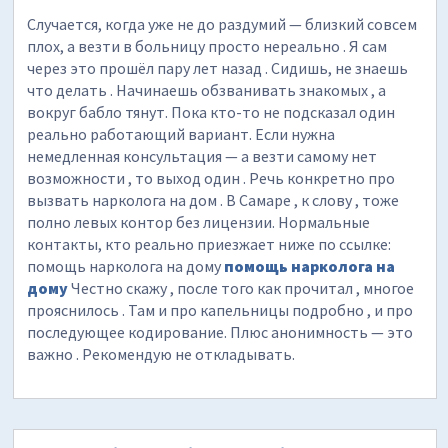
Случается, когда уже не до раздумий — близкий совсем
плох, а везти в больницу просто нереально . Я сам
через это прошёл пару лет назад . Сидишь, не знаешь
что делать . Начинаешь обзванивать знакомых , а
вокруг бабло тянут. Пока кто-то не подсказал один
реально работающий вариант. Если нужна
немедленная консультация — а везти самому нет
возможности , то выход один . Речь конкретно про
вызвать нарколога на дом . В Самаре , к слову , тоже
полно левых контор без лицензии. Нормальные
контакты, кто реально приезжает ниже по ссылке:
помощь нарколога на дому
помощь нарколога на
дому
Честно скажу , после того как прочитал , многое
прояснилось . Там и про капельницы подробно , и про
последующее кодирование. Плюс анонимность — это
важно . Рекомендую не откладывать.