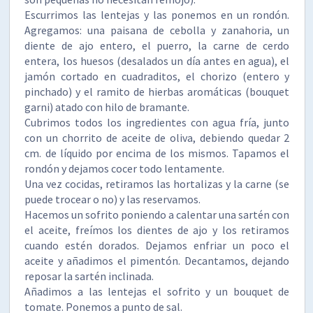
Escurrimos las lentejas y las ponemos en un rondón.
Agregamos: una paisana de cebolla y zanahoria, un
diente de ajo entero, el puerro, la carne de cerdo
entera, los huesos (desalados un día antes en agua), el
jamón cortado en cuadraditos, el chorizo (entero y
pinchado) y el ramito de hierbas aromáticas (bouquet
garni) atado con hilo de bramante.
Cubrimos todos los ingredientes con agua fría, junto
con un chorrito de aceite de oliva, debiendo quedar 2
cm. de líquido por encima de los mismos. Tapamos el
rondón y dejamos cocer todo lentamente.
Una vez cocidas, retiramos las hortalizas y la carne (se
puede trocear o no) y las reservamos.
Hacemos un sofrito poniendo a calentar una sartén con
el aceite, freímos los dientes de ajo y los retiramos
cuando estén dorados. Dejamos enfriar un poco el
aceite y añadimos el pimentón. Decantamos, dejando
reposar la sartén inclinada.
Añadimos a las lentejas el sofrito y un bouquet de
tomate. Ponemos a punto de sal.