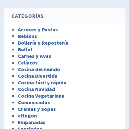
CATEGORÍAS
Arroces y Pastas
Bebidas
Bollería y Repostería
Buffet
Carnes y Aves
Celíacos
Cocina del mundo
Cocina Divertida
Cocina fácil y rápida
Cocina Navidad
Cocina Vegetariana
Comunicados
Cremas y Sopas
elfogon
Empanadas
Ensaladas