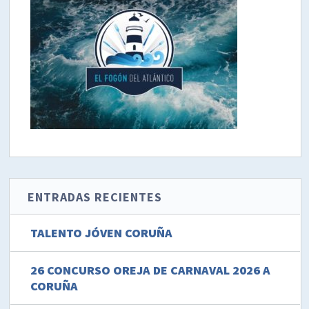
ENTRADAS RECIENTES
TALENTO JÓVEN CORUÑA
26 CONCURSO OREJA DE CARNAVAL 2026 A
CORUÑA