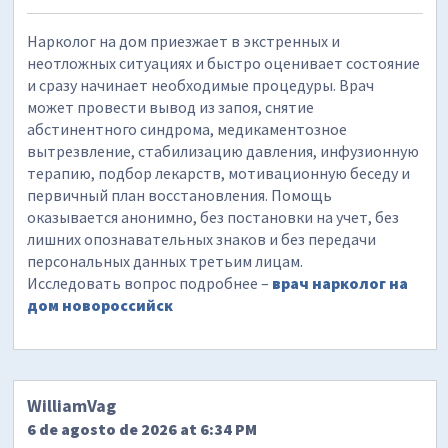
Нарколог на дом приезжает в экстренных и
неотложных ситуациях и быстро оценивает состояние
и сразу начинает необходимые процедуры. Врач
может провести вывод из запоя, снятие
абстинентного синдрома, медикаментозное
вытрезвление, стабилизацию давления, инфузионную
терапию, подбор лекарств, мотивационную беседу и
первичный план восстановления. Помощь
оказывается анонимно, без постановки на учет, без
лишних опознавательных знаков и без передачи
персональных данных третьим лицам.
Исследовать вопрос подробнее –
врач нарколог на
дом новороссийск
WilliamVag
6 de agosto de 2026 at 6:34 PM