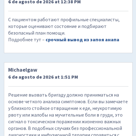
6 de agosto de 2026 at 12:38 PM
С пациентом работают профильные специалисты,
которые оценивают состояние и подбирают
безопасный план помощи.
Подробнее тут –
срочный вывод из запоя анапа
Michaelgaw
6 de agosto de 2026 at 1:51 PM
Решение вызвать бригаду должно приниматься на
основе четкого анализа симптомов. Если вы замечаете
у близкого стойкое отвращение к еде, неукротимую
рвоту или жалобы на мучительные боли в груди, это
сигнал о токсическом поражении жизненно важных
органов. В подобных случаях без профессиональной
диагностики и инфузионной терапии справиться с