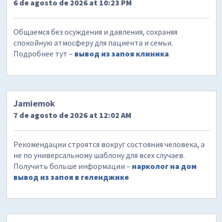
6 de agosto de 2026 at 10:23 PM
Общаемся без осуждения и давления, сохраняя
спокойную атмосферу для пациента и семьи.
Подробнее тут –
вывод из запоя клиника
Jamiemok
7 de agosto de 2026 at 12:02 AM
Рекомендации строятся вокруг состояния человека, а
не по универсальному шаблону для всех случаев.
Получить больше информации –
нарколог на дом
вывод из запоя в геленджике