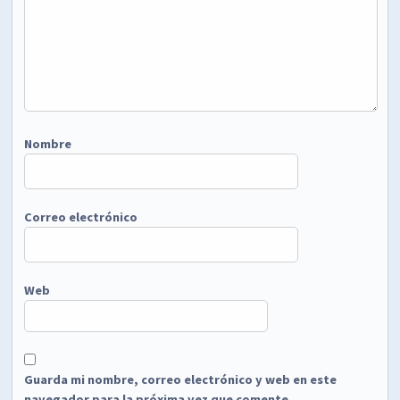
Nombre
Correo electrónico
Web
Guarda mi nombre, correo electrónico y web en este
navegador para la próxima vez que comente.