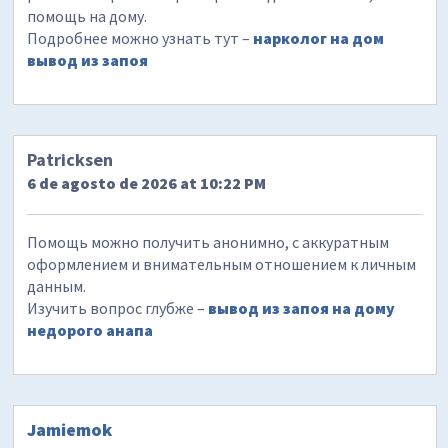
помощь на дому.
Подробнее можно узнать тут –
нарколог на дом
вывод из запоя
Patricksen
6 de agosto de 2026 at 10:22 PM
Помощь можно получить анонимно, с аккуратным
оформлением и внимательным отношением к личным
данным.
Изучить вопрос глубже –
вывод из запоя на дому
недорого анапа
Jamiemok