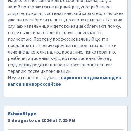
Наркологическая помощь особенно важна, когда
запой повторяется не первый раз, употребление
спиртного носит систематический характер, а человек
уже пытался бросить пить, но снова срывался. В таких
случаях капельница и детоксикация облегчают ломку,
но не вылечивают алкогольную зависимость
полностью. Поэтому профессиональный центр
предлагает не только срочный вывод из запоя, но и
лечение алкоголизма, кодирование, психотерапию,
реабилитационный курс, мотивационную беседу,
поддержку родственников и восстановительную
терапию после интоксикации.
Изучить вопрос глубже –
нарколог на дом вывод из
запоя в новороссийске
EdwinStype
5 de agosto de 2026 at 7:25 PM