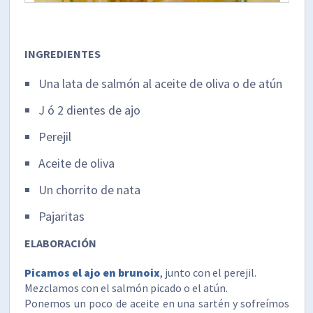
INGREDIENTES
Una lata de salmón al aceite de oliva o de atún
J ó 2 dientes de ajo
Perejil
Aceite de oliva
Un chorrito de nata
Pajaritas
ELABORACIÓN
Picamos el ajo en brunoix
, junto con el perejil.
Mezclamos con el salmón picado o el atún.
Ponemos un poco de aceite en una sartén y sofreímos