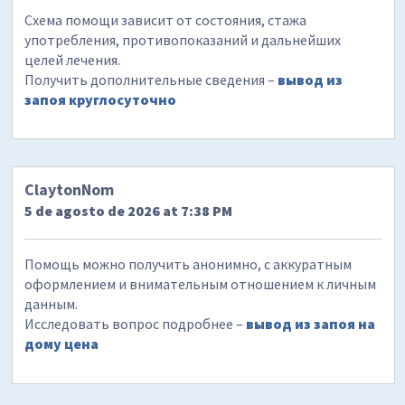
Схема помощи зависит от состояния, стажа
употребления, противопоказаний и дальнейших
целей лечения.
Получить дополнительные сведения –
вывод из
запоя круглосуточно
ClaytonNom
5 de agosto de 2026 at 7:38 PM
Помощь можно получить анонимно, с аккуратным
оформлением и внимательным отношением к личным
данным.
Исследовать вопрос подробнее –
вывод из запоя на
дому цена