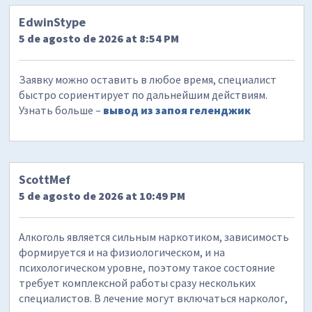
EdwinStype
5 de agosto de 2026 at 8:54 PM
Заявку можно оставить в любое время, специалист
быстро сориентирует по дальнейшим действиям.
Узнать больше –
вывод из запоя геленджик
ScottMef
5 de agosto de 2026 at 10:49 PM
Алкоголь является сильным наркотиком, зависимость
формируется и на физиологическом, и на
психологическом уровне, поэтому такое состояние
требует комплексной работы сразу нескольких
специалистов. В лечение могут включаться нарколог,