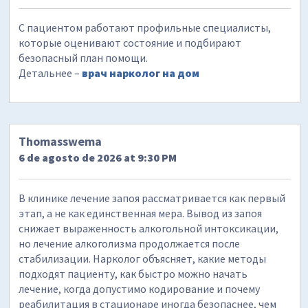
С пациентом работают профильные специалисты,
которые оценивают состояние и подбирают
безопасный план помощи.
Детальнее –
врач нарколог на дом
Thomasswema
6 de agosto de 2026 at 9:30 PM
В клинике лечение запоя рассматривается как первый
этап, а не как единственная мера. Вывод из запоя
снижает выраженность алкогольной интоксикации,
но лечение алкоголизма продолжается после
стабилизации. Нарколог объясняет, какие методы
подходят пациенту, как быстро можно начать
лечение, когда допустимо кодирование и почему
реабилитация в стационаре иногда безопаснее, чем