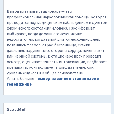
Вывод из запоя в стационаре — это
профессиональная наркологическая помощь, которая
проводится под медицинским наблюдением и с учетом
физического состояния человека. Такой формат
выбирают, когда домашнего лечения уже
недостаточно, когда запой длится несколько дней,
появились тремор, страх, бессонница, скачки
давления, нарушения со стороны сердца, печени, жкт
или нервной системы. В стационаре врач проводит
осмотр, оценивает тяжесть интоксикации, подбирает
препараты, контролирует пульс, давление, сон,
уровень жидкости и общее самочувствие.
Узнать больше –
вывод из запоя в стационаре в
геленджике
ScottMef