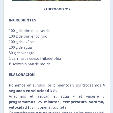
(THERMOMIX 21)
INGREDIENTES
100 g de pimiento verde
100 g de pimiento rojo
100 g de azúcar
100 g de agua
50 g de vinagre
1 tarrina de queso fhiladelphia
Biscotes o pan de molde
ELABORACIÓN
Ponemos en el vaso los pimientos y los troceamos
4
segundo en velocidad 3 ½.
Añadimos el azúcar, el agua y el vinagre y
programamos 25 minutos, temperatura Varoma,
velocidad 1,
sin poner el cubilete.
Comprobamos que no quedan restos en las paredes del