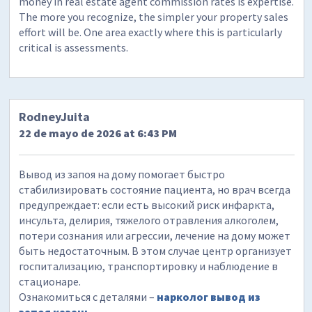
money in real estate agent commission rates is expertise.
The more you recognize, the simpler your property sales
effort will be. One area exactly where this is particularly
critical is assessments.
RodneyJuita
22 de mayo de 2026 at 6:43 PM
Вывод из запоя на дому помогает быстро
стабилизировать состояние пациента, но врач всегда
предупреждает: если есть высокий риск инфаркта,
инсульта, делирия, тяжелого отравления алкоголем,
потери сознания или агрессии, лечение на дому может
быть недостаточным. В этом случае центр организует
госпитализацию, транспортировку и наблюдение в
стационаре.
Ознакомиться с деталями –
нарколог вывод из
запоя казань