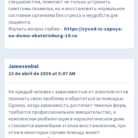
специалистом, помогает не только устранить
симптомы похмелья, но и восстановить нормальное
состояние организма без стресса и неудобств для
пациента.
Изучить вопрос глубже –
https://vyvod-iz-zapoya-
na-domu-ekaterinburg-19.ru
Jamesenhal
22 de abril de 2026 at 5:07 AM
Не каждый человек с зависимостью от алкоголя готов
признать свою проблему и обратиться за помощью.
Однако, когда зависимость достигает тяжелых форм,
требуется профессиональное вмешательство, и
комплексная реабилитация в наркологическом доме
становится важнейшим этапом восстановления, при
этом в некоторых случаях помощь может