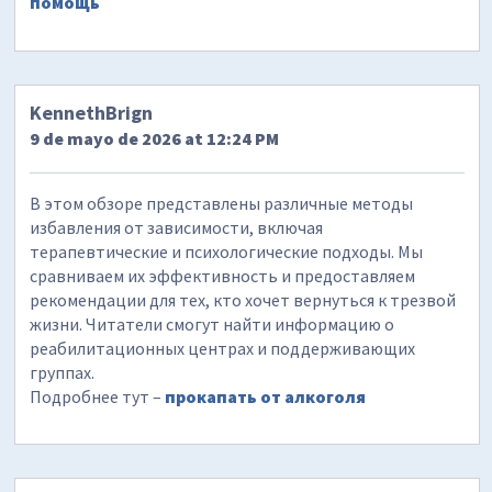
помощь
KennethBrign
9 de mayo de 2026 at 12:24 PM
В этом обзоре представлены различные методы
избавления от зависимости, включая
терапевтические и психологические подходы. Мы
сравниваем их эффективность и предоставляем
рекомендации для тех, кто хочет вернуться к трезвой
жизни. Читатели смогут найти информацию о
реабилитационных центрах и поддерживающих
группах.
Подробнее тут –
прокапать от алкоголя