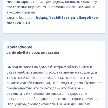
минимизировать риск рецидива, позволяя человеку
постепенно вернуться к нормальной социальной и
трудовой жизни.
Узнать больше –
https://reabilitacziya-alkogolikov-
moskva-3.ru
Howardvolve
21 de abril de 2026 at 7:34 AM
Вывод из запоя на дому с быстрым облегчением в
Екатеринбурге является эффективным методом для
тех, кто хочет быстро избавиться от неприятных
симптомов абстиненции, не выходя из дома. Основное
преимущество этого метода — это быстрый
результат, минимальные риски для здоровья и
отсутствие необходимости в стационарном лечении.
Процедура, проводимая опытным медицинским