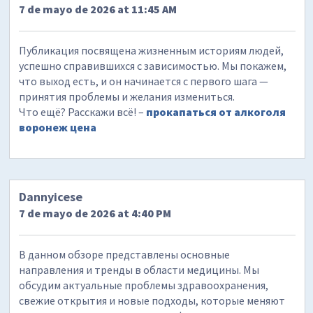
7 de mayo de 2026 at 11:45 AM
Публикация посвящена жизненным историям людей,
успешно справившихся с зависимостью. Мы покажем,
что выход есть, и он начинается с первого шага —
принятия проблемы и желания измениться.
Что ещё? Расскажи всё! –
прокапаться от алкоголя
воронеж цена
Dannyicese
7 de mayo de 2026 at 4:40 PM
В данном обзоре представлены основные
направления и тренды в области медицины. Мы
обсудим актуальные проблемы здравоохранения,
свежие открытия и новые подходы, которые меняют