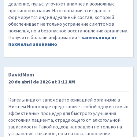
давление, пульс, уточняет анамнез и возможные
противопоказания. На основании этих данных
формируется индивидуальный состав, который
обеспечивает не только устранение симптомов
похмелья, но и безопасное восстановление организма.
Получить больше информации –
капельница от
похмелья анонимно
DavidMom
20 de abril de 2026 at 3:12 AM
Капельница от запоя с детоксикацией организма в
Нижнем Новгороде представляет собой одну из самых
эффективных процедур для быстрого улучшения
состояния пациента, страдающего от алкогольной
зависимости. Такой подход направлен не только на
устранение токсинов, но и на восстановление