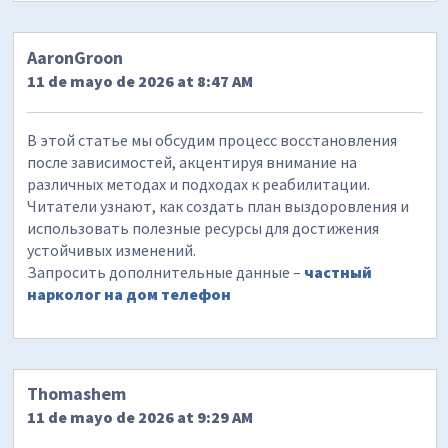
AaronGroon
11 de mayo de 2026 at 8:47 AM
В этой статье мы обсудим процесс восстановления
после зависимостей, акцентируя внимание на
различных методах и подходах к реабилитации.
Читатели узнают, как создать план выздоровления и
использовать полезные ресурсы для достижения
устойчивых изменений.
Запросить дополнительные данные –
частный
нарколог на дом телефон
Thomashem
11 de mayo de 2026 at 9:29 AM