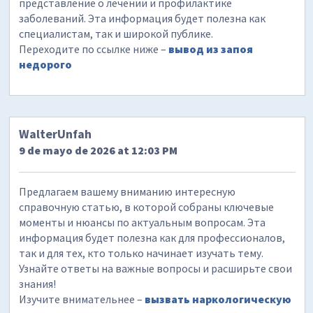
представление о лечении и профилактике
заболеваний. Эта информация будет полезна как
специалистам, так и широкой публике.
Переходите по ссылке ниже –
вывод из запоя
недорого
WalterUnfah
9 de mayo de 2026 at 12:03 PM
Предлагаем вашему вниманию интересную
справочную статью, в которой собраны ключевые
моменты и нюансы по актуальным вопросам. Эта
информация будет полезна как для профессионалов,
так и для тех, кто только начинает изучать тему.
Узнайте ответы на важные вопросы и расширьте свои
знания!
Изучите внимательнее –
вызвать наркологическую