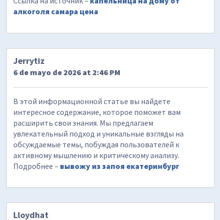
Ссылка на источник –
капельница на дому от
алкоголя самара цена
Jerrytiz
6 de mayo de 2026 at 2:46 PM
В этой информационной статье вы найдете
интересное содержание, которое поможет вам
расширить свои знания. Мы предлагаем
увлекательный подход и уникальные взгляды на
обсуждаемые темы, побуждая пользователей к
активному мышлению и критическому анализу.
Подробнее –
вывожу из запоя екатеринбург
Lloydhat