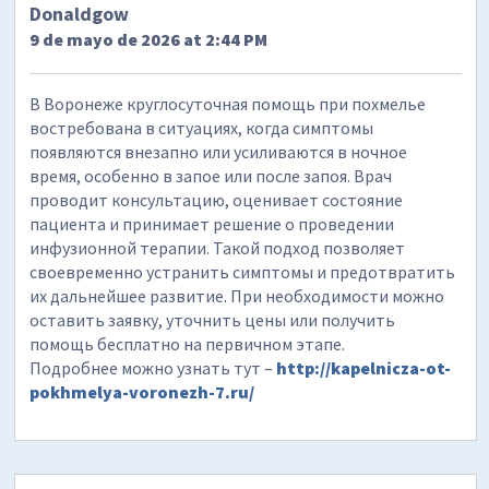
Donaldgow
9 de mayo de 2026 at 2:44 PM
В Воронеже круглосуточная помощь при похмелье
востребована в ситуациях, когда симптомы
появляются внезапно или усиливаются в ночное
время, особенно в запое или после запоя. Врач
проводит консультацию, оценивает состояние
пациента и принимает решение о проведении
инфузионной терапии. Такой подход позволяет
своевременно устранить симптомы и предотвратить
их дальнейшее развитие. При необходимости можно
оставить заявку, уточнить цены или получить
помощь бесплатно на первичном этапе.
Подробнее можно узнать тут –
http://kapelnicza-ot-
pokhmelya-voronezh-7.ru/