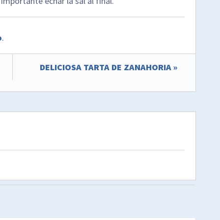
mportante echar la sal al final.
o
.
DELICIOSA TARTA DE ZANAHORIA »