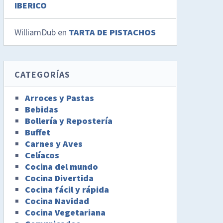
IBERICO
WilliamDub
en
TARTA DE PISTACHOS
CATEGORÍAS
Arroces y Pastas
Bebidas
Bollería y Repostería
Buffet
Carnes y Aves
Celíacos
Cocina del mundo
Cocina Divertida
Cocina fácil y rápida
Cocina Navidad
Cocina Vegetariana