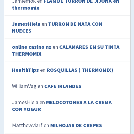
Jamiemok
en
FLAN DE TURRÓN DE JIJONA en
thermomix
JamesHiela
en
TURRON DE NATA CON
NUECES
online casino nz
en
CALAMARES EN SU TINTA
THERMOMIX
HealthTips
en
ROSQUILLAS ( THERMOMIX)
WilliamVag
en
CAFE IRLANDES
JamesHiela
en
MELOCOTONES A LA CREMA
CON YOGUR
Matthewviarf
en
MILHOJAS DE CREPES