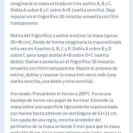
imaginaria la masa estirada en tres partes A, B y C.
Dobla A sobre B y C sobre A+B (vuelta sencilla). Deja
reposar en el frigorífico 30 minutos envuelta con film
transparente.
Retira del frigorífico y vuelve a estirar la masa (aprox.
30×40 cm). Divide de forma imaginaria la masa estirada
esta vez en 4 partes A, B, C y D. Dobla A sobre B y D
sobre C para luego doblar A+B sobre D+C (vuelta
doble). Vuelve a ponerla en el frigorífico 30 minutos
envuelta con film transparente. Repite el proceso de
estirar, doblar y reposar la masa tres veces más (una
vuelta sencilla, una doble y otra sencilla).
Horneado: Precaliente el horno a 200°C. Forra una
bandeja de horno con papel de hornear. Extiende la
masa sobre una superficie ligeramente espolvoreada
con harina hasta obtener un rectángulo de 51×21 cm.
Con ayuda de una regla, recorta alrededor del
perímetro de la masa un borde 5 mm para que la masa
mida 50×20 cm. En la parte inferior más larga, marca la