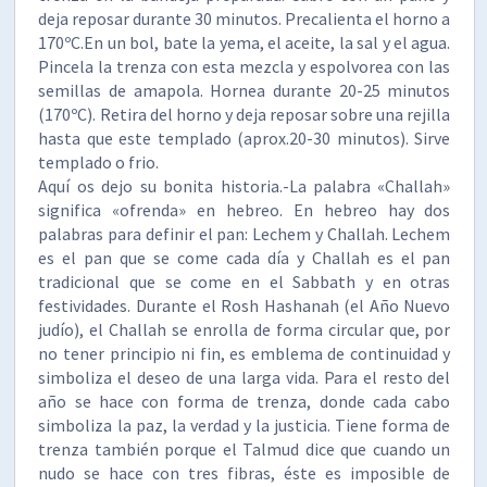
deja reposar durante 30 minutos. Precalienta el horno a
170ºC.En un bol, bate la yema, el aceite, la sal y el agua.
Pincela la trenza con esta mezcla y espolvorea con las
semillas de amapola. Hornea durante 20-25 minutos
(170ºC). Retira del horno y deja reposar sobre una rejilla
hasta que este templado (aprox.20-30 minutos). Sirve
templado o frio.
Aquí os dejo su bonita historia.-La palabra «Challah»
significa «ofrenda» en hebreo. En hebreo hay dos
palabras para definir el pan: Lechem y Challah. Lechem
es el pan que se come cada día y Challah es el pan
tradicional que se come en el Sabbath y en otras
festividades. Durante el Rosh Hashanah (el Año Nuevo
judío), el Challah se enrolla de forma circular que, por
no tener principio ni fin, es emblema de continuidad y
simboliza el deseo de una larga vida. Para el resto del
año se hace con forma de trenza, donde cada cabo
simboliza la paz, la verdad y la justicia. Tiene forma de
trenza también porque el Talmud dice que cuando un
nudo se hace con tres fibras, éste es imposible de