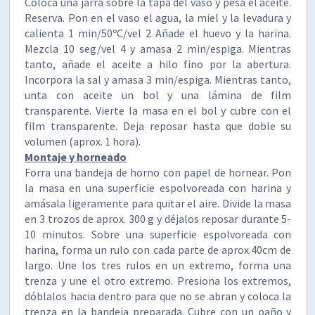
Coloca una jarra sobre la tapa del vaso y pesa el aceite.
Reserva. Pon en el vaso el agua, la miel y la levadura y
calienta 1 min/50ºC/vel 2 Añade el huevo y la harina.
Mezcla 10 seg/vel 4 y amasa 2 min/espiga. Mientras
tanto, añade el aceite a hilo fino por la abertura.
Incorpora la sal y amasa 3 min/espiga. Mientras tanto,
unta con aceite un bol y una lámina de film
transparente. Vierte la masa en el bol y cubre con el
film transparente. Deja reposar hasta que doble su
volumen (aprox. 1 hora).
Montaje y horneado
Forra una bandeja de horno con papel de hornear. Pon
la masa en una superficie espolvoreada con harina y
amásala ligeramente para quitar el aire. Divide la masa
en 3 trozos de aprox. 300 g y déjalos reposar durante 5-
10 minutos. Sobre una superficie espolvoreada con
harina, forma un rulo con cada parte de aprox.40cm de
largo. Une los tres rulos en un extremo, forma una
trenza y une el otro extremo. Presiona los extremos,
dóblalos hacia dentro para que no se abran y coloca la
trenza en la bandeja preparada. Cubre con un paño y