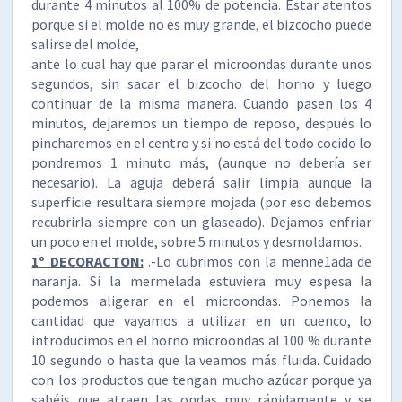
durante 4 minutos al 100% de potencia. Estar atentos
porque si el molde no es muy grande, el bizcocho puede
salirse del molde,
ante lo cual hay que parar el microondas durante unos
segundos, sin sacar el bizcocho del horno y luego
continuar de la misma manera. Cuando pasen los 4
minutos, dejaremos un tiempo de reposo, después lo
pincharemos en el centro y si no está del todo cocido lo
pondremos 1 minuto más, (aunque no debería ser
necesario). La aguja deberá salir limpia aunque la
superficie resultara siempre mojada (por eso debemos
recubrirla siempre con un glaseado). Dejamos enfriar
un poco en el molde, sobre 5 minutos y desmoldamos.
1º DECORACTON:
.-Lo cubrimos con la menne1ada de
naranja. Si la mermelada estuviera muy espesa la
podemos aligerar en el microondas. Ponemos la
cantidad que vayamos a utilizar en un cuenco, lo
introducimos en el horno microondas al 100 % durante
10 segundo o hasta que la veamos más fluida. Cuidado
con los productos que tengan mucho azúcar porque ya
sabéis que atraen las ondas muy rápidamente y se