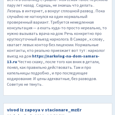
пару лет назад . Сидишь, не знаешь что делать .
Лезешь в интернет, а вокруг сплошной развод . Пока
случайно не наткнулся на один нормальный
проверенный вариант. Требуется немедленная
консультация — а ехать куда-то просто нереально, то
нужно вызывать врача на дом. Речь конкретно про
круглосуточный выезд нарколога. В Самаре , к слову ,
хватает левых контор без лицензии. Нормальные
контакты, кто реально приезжает вот тут : нарколог
выезд на дом
https://narkolog-na-dom-samara-
13.ru
Честно скажу , после того как вник в детали,
понял, как правильно действовать. Там и про
капельницы подробно , и про последующее
кодирование. И цены адекватные, без разводов.
Советую не тянуть .
vivod iz zapoya v stacionare_mzEr