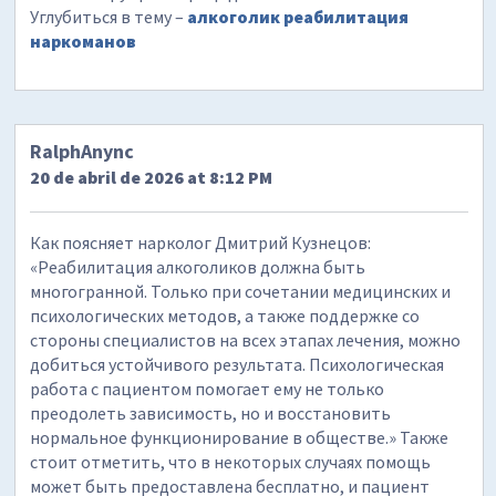
Углубиться в тему –
алкоголик реабилитация
наркоманов
RalphAnync
20 de abril de 2026 at 8:12 PM
Как поясняет нарколог Дмитрий Кузнецов:
«Реабилитация алкоголиков должна быть
многогранной. Только при сочетании медицинских и
психологических методов, а также поддержке со
стороны специалистов на всех этапах лечения, можно
добиться устойчивого результата. Психологическая
работа с пациентом помогает ему не только
преодолеть зависимость, но и восстановить
нормальное функционирование в обществе.» Также
стоит отметить, что в некоторых случаях помощь
может быть предоставлена бесплатно, и пациент