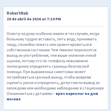
RobertNab
20 de abril de 2026 at 7:14 PM
Осмотр на дому особенно важен в тех случаях, когда
больному трудно вставать, пить воду, принимать
пищу, спокойно лежать или ориентироваться в
собственном состоянии. Чем тяжелее переносится
выход из употребления, тем выше значение очной
оценки, потому что по телефону невозможно
полноценно определить границы безопасной
помощи. При выраженных симптомах может
потребоваться срочный выезд, чтобы вовремя
оценить риски и определить, допустим ли вывод из
запоя дома или необходимо наблюдение в стационаре.
Ознакомиться с деталями –
врач нарколог на дом
москва