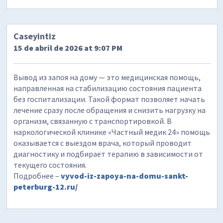
Caseyintiz
15 de abril de 2026 at 9:07 PM
Вывод из запоя на дому — это медицинская помощь,
направленная на стабилизацию состояния пациента
без госпитализации. Такой формат позволяет начать
лечение сразу после обращения и снизить нагрузку на
организм, связанную с транспортировкой. В
наркологической клинике «Частный медик 24» помощь
оказывается с выездом врача, который проводит
диагностику и подбирает терапию в зависимости от
текущего состояния.
Подробнее –
vyvod-iz-zapoya-na-domu-sankt-
peterburg-12.ru/