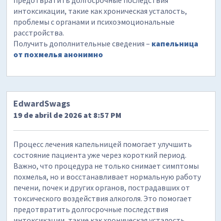
интоксикации, такие как хроническая усталость,
проблемы с органами и психоэмоциональные
расстройства.
Получить дополнительные сведения –
капельница
от похмелья анонимно
EdwardSwags
19 de abril de 2026 at 8:57 PM
Процесс лечения капельницей помогает улучшить
состояние пациента уже через короткий период.
Важно, что процедура не только снимает симптомы
похмелья, но и восстанавливает нормальную работу
печени, почек и других органов, пострадавших от
токсического воздействия алкоголя. Это помогает
предотвратить долгосрочные последствия
интоксикации, такие как хроническая усталость,