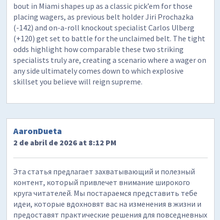
bout in Miami shapes up as a classic pick’em for those
placing wagers, as previous belt holder Jiri Prochazka
(-142) and on-a-roll knockout specialist Carlos Ulberg
(+120) get set to battle for the unclaimed belt. The tight
odds highlight how comparable these two striking
specialists truly are, creating a scenario where a wager on
any side ultimately comes down to which explosive
skillset you believe will reign supreme.
AaronDueta
2 de abril de 2026 at 8:12 PM
Эта статья предлагает захватывающий и полезный
контент, который привлечет внимание широкого
круга читателей. Мы постараемся представить тебе
идеи, которые вдохновят вас на изменения в жизни и
предоставят практические решения для повседневных