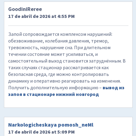
GoodiniReree
17 de abril de 2026 at 4:55 PM
Запой сопровождается комплексом нарушений:
обезвоживание, колебания давления, тремор,
тревожность, нарушение сна. При длительном
течении состояние может усиливаться, и
самостоятельный выход становится затруднённым. В
таких случаях стационар рассматривается как
безопасная среда, где можно контролировать
динамику и оперативно реагировать на изменения.
Получить дополнительную информацию –
вывод из
запоя в стационаре нижний новгород
Narkologicheskaya pomosh_neMl
17 de abril de 2026 at 5:09 PM