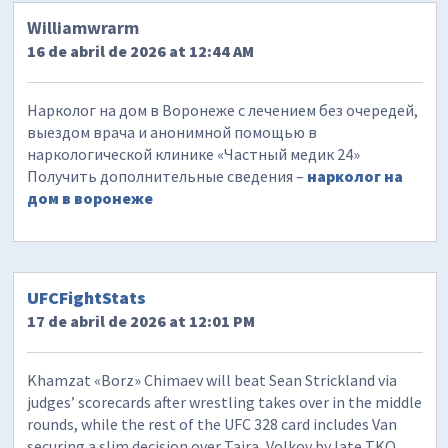
Williamwrarm
16 de abril de 2026 at 12:44 AM
Нарколог на дом в Воронеже с лечением без очередей,
выездом врача и анонимной помощью в
наркологической клинике «Частный медик 24»
Получить дополнительные сведения –
нарколог на
дом в воронеже
UFCFightStats
17 de abril de 2026 at 12:01 PM
Khamzat «Borz» Chimaev will beat Sean Strickland via
judges’ scorecards after wrestling takes over in the middle
rounds, while the rest of the UFC 328 card includes Van
securing a slim decision over Taira, Volkov by late TKO,