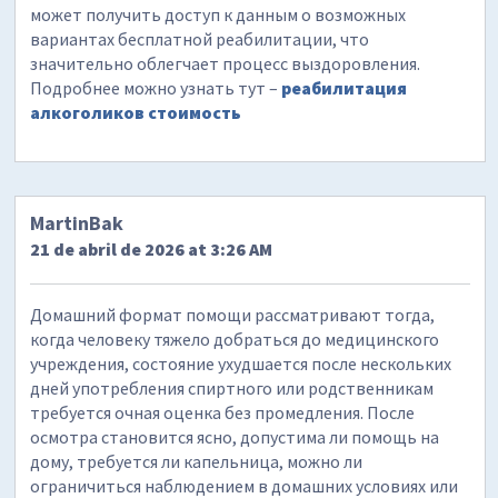
может получить доступ к данным о возможных
вариантах бесплатной реабилитации, что
значительно облегчает процесс выздоровления.
Подробнее можно узнать тут –
реабилитация
алкоголиков стоимость
MartinBak
21 de abril de 2026 at 3:26 AM
Домашний формат помощи рассматривают тогда,
когда человеку тяжело добраться до медицинского
учреждения, состояние ухудшается после нескольких
дней употребления спиртного или родственникам
требуется очная оценка без промедления. После
осмотра становится ясно, допустима ли помощь на
дому, требуется ли капельница, можно ли
ограничиться наблюдением в домашних условиях или