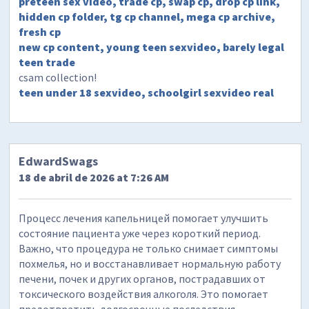
preteen sex video, trade cp, swap cp, drop cp link,
hidden cp folder, tg cp channel, mega cp archive,
fresh cp
new cp content, young teen sexvideo, barely legal
teen trade
csam collection!
teen under 18 sexvideo, schoolgirl sexvideo real
EdwardSwags
18 de abril de 2026 at 7:26 AM
Процесс лечения капельницей помогает улучшить
состояние пациента уже через короткий период.
Важно, что процедура не только снимает симптомы
похмелья, но и восстанавливает нормальную работу
печени, почек и других органов, пострадавших от
токсического воздействия алкоголя. Это помогает
предотвратить долгосрочные последствия