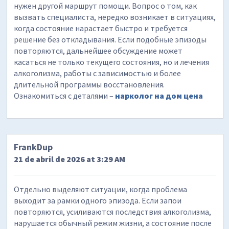
нужен другой маршрут помощи. Вопрос о том, как
вызвать специалиста, нередко возникает в ситуациях,
когда состояние нарастает быстро и требуется
решение без откладывания. Если подобные эпизоды
повторяются, дальнейшее обсуждение может
касаться не только текущего состояния, но и лечения
алкоголизма, работы с зависимостью и более
длительной программы восстановления.
Ознакомиться с деталями –
нарколог на дом цена
FrankDup
21 de abril de 2026 at 3:29 AM
Отдельно выделяют ситуации, когда проблема
выходит за рамки одного эпизода. Если запои
повторяются, усиливаются последствия алкоголизма,
нарушается обычный режим жизни, а состояние после