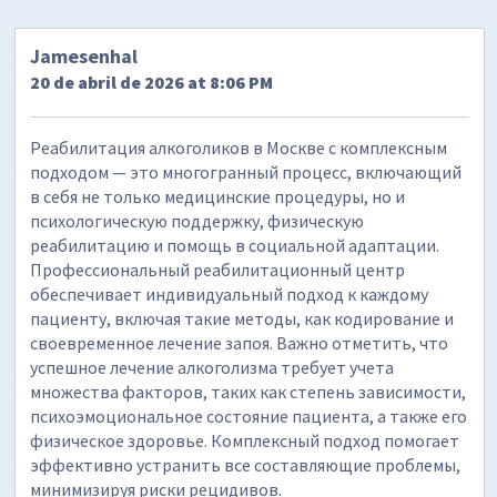
Jamesenhal
20 de abril de 2026 at 8:06 PM
Реабилитация алкоголиков в Москве с комплексным
подходом — это многогранный процесс, включающий
в себя не только медицинские процедуры, но и
психологическую поддержку, физическую
реабилитацию и помощь в социальной адаптации.
Профессиональный реабилитационный центр
обеспечивает индивидуальный подход к каждому
пациенту, включая такие методы, как кодирование и
своевременное лечение запоя. Важно отметить, что
успешное лечение алкоголизма требует учета
множества факторов, таких как степень зависимости,
психоэмоциональное состояние пациента, а также его
физическое здоровье. Комплексный подход помогает
эффективно устранить все составляющие проблемы,
минимизируя риски рецидивов.