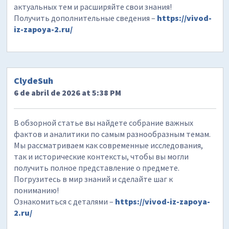
актуальных тем и расширяйте свои знания!
Получить дополнительные сведения –
https://vivod-
iz-zapoya-2.ru/
ClydeSuh
6 de abril de 2026 at 5:38 PM
В обзорной статье вы найдете собрание важных
фактов и аналитики по самым разнообразным темам.
Мы рассматриваем как современные исследования,
так и исторические контексты, чтобы вы могли
получить полное представление о предмете.
Погрузитесь в мир знаний и сделайте шаг к
пониманию!
Ознакомиться с деталями –
https://vivod-iz-zapoya-
2.ru/