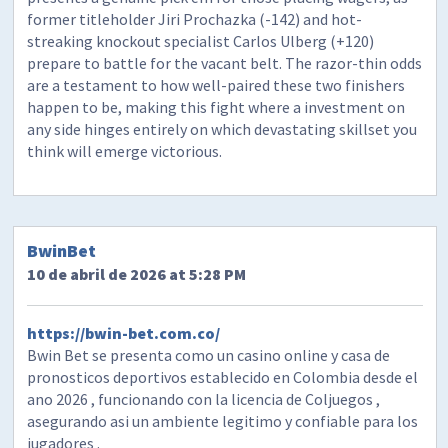
former titleholder Jiri Prochazka (-142) and hot-
streaking knockout specialist Carlos Ulberg (+120)
prepare to battle for the vacant belt. The razor-thin odds
are a testament to how well-paired these two finishers
happen to be, making this fight where a investment on
any side hinges entirely on which devastating skillset you
think will emerge victorious.
BwinBet
10 de abril de 2026 at 5:28 PM
https://bwin-bet.com.co/
Bwin Bet se presenta como un casino online y casa de
pronosticos deportivos establecido en Colombia desde el
ano 2026 , funcionando con la licencia de Coljuegos ,
asegurando asi un ambiente legitimo y confiable para los
jugadores .