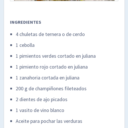
INGREDIENTES
4 chuletas de ternera o de cerdo
1 cebolla
1 pimientos verdes cortado en juliana
1 pimiento rojo cortado en juliana
1 zanahoria cortada en juliana
200 g de champiñones fileteados
2 dientes de ajo picados
1 vasito de vino blanco
Aceite para pochar las verduras