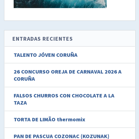
ENTRADAS RECIENTES
TALENTO JÓVEN CORUÑA
26 CONCURSO OREJA DE CARNAVAL 2026 A
CORUÑA
FALSOS CHURROS CON CHOCOLATE A LA
TAZA
TORTA DE LIMÃO thermomix
PAN DE PASCUA COZONAC (KOZUNAK)