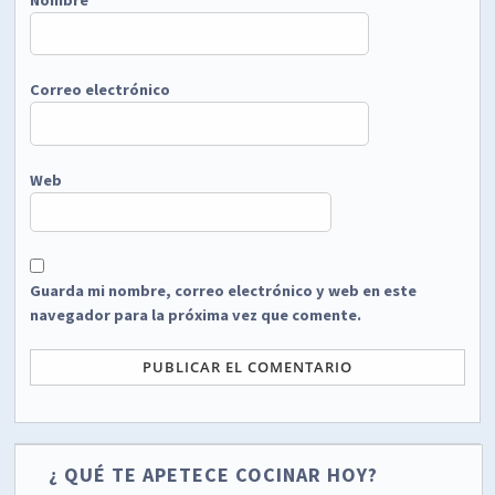
Correo electrónico
Web
Guarda mi nombre, correo electrónico y web en este
navegador para la próxima vez que comente.
¿ QUÉ TE APETECE COCINAR HOY?