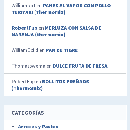
WilliamRot
en
PANES AL VAPOR CON POLLO
TERIYAKI (Thermomix)
RobertFup
en
MERLUZA CON SALSA DE
NARANJA (thermomix)
WilliamOxild
en
PAN DE TIGRE
Thomasswema
en
DULCE FRUTA DE FRESA
RobertFup
en
BOLLITOS PREÑAOS
(Thermomix)
CATEGORÍAS
Arroces y Pastas