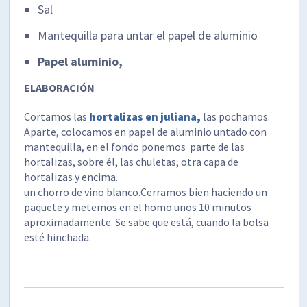
Sal
Mantequilla para untar el papel de aluminio
Papel aluminio,
ELABORACIÓN
Cortamos las
hortalizas en juliana,
las pochamos.
Aparte, colocamos en papel de aluminio untado con
mantequilla, en el fondo ponemos parte de las
hortalizas, sobre él, las chuletas, otra capa de
hortalizas y encima.
un chorro de vino blanco.Cerramos bien haciendo un
paquete y metemos en el homo unos 10 minutos
aproximadamente. Se sabe que está, cuando la bolsa
esté hinchada.