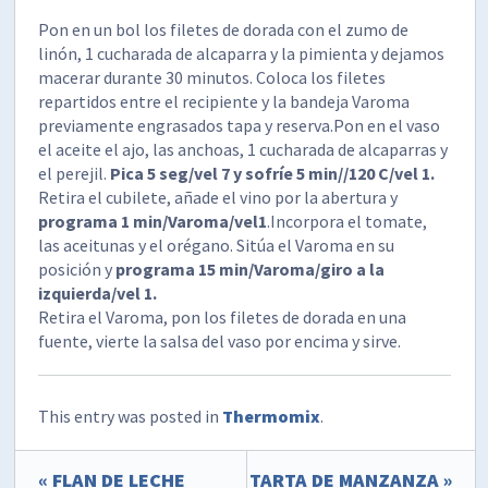
Pon en un bol los filetes de dorada con el zumo de
linón, 1 cucharada de alcaparra y la pimienta y dejamos
macerar durante 30 minutos. Coloca los filetes
repartidos entre el recipiente y la bandeja Varoma
previamente engrasados tapa y reserva.Pon en el vaso
el aceite el ajo, las anchoas, 1 cucharada de alcaparras y
el perejil.
Pica 5 seg/vel 7 y sofríe 5 min//120 C/vel 1.
Retira el cubilete, añade el vino por la abertura y
programa 1 min/Varoma/vel1
.Incorpora el tomate,
las aceitunas y el orégano. Sitúa el Varoma en su
posición y
programa 15 min/Varoma/giro a la
izquierda/vel 1.
Retira el Varoma, pon los filetes de dorada en una
fuente, vierte la salsa del vaso por encima y sirve.
This entry was posted in
Thermomix
.
« FLAN DE LECHE
TARTA DE MANZANZA »