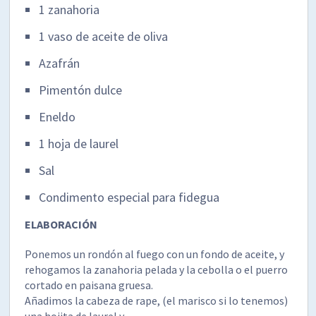
1 zanahoria
1 vaso de aceite de oliva
Azafrán
Pimentón dulce
Eneldo
1 hoja de laurel
Sal
Condimento especial para fidegua
ELABORACIÓN
Ponemos un rondón al fuego con un fondo de aceite, y
rehogamos la zanahoria pelada y la cebolla o el puerro
cortado en paisana gruesa.
Añadimos la cabeza de rape, (el marisco si lo tenemos)
una hojita de laurel y