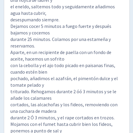
el eneldo, saltemos todo y seguidamente añadimos
agua hasta cubrir,
desespumando siempre.
Dejamos cocer 5 minutos a fuego fuerte y después
bajamos y cocemos
durante 25 minutos. Colamos por una estameña y
reservamos.
Aparte, en un recipiente de paella con un fondo de
aceite, hacemos un sofrito
con la cebolla y el ajo todo picado en paisanas finas,
cuando estén bien
pochado, añadimos el azafrán, el pimentón dulce y el
tomate pelado y
triturado. Rehogamos durante 2 óó 3 minutos y se le
añade los calamares
cortados, las alcachofas y los fideos, removiendo con
una cuchara de madera
durante 2 Ó 3 minutos, y el rape cortados en trozos.
Mojamos con el fumet hasta cubrir bien los fideos,
ponemos a punto de sal y