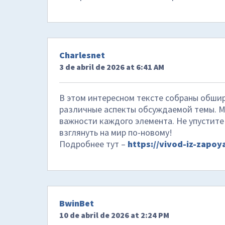
Charlesnet
3 de abril de 2026 at 6:41 AM
В этом интересном тексте собраны обшир
различные аспекты обсуждаемой темы. М
важности каждого элемента. Не упустите
взглянуть на мир по-новому!
Подробнее тут –
https://vivod-iz-zapoya
BwinBet
10 de abril de 2026 at 2:24 PM