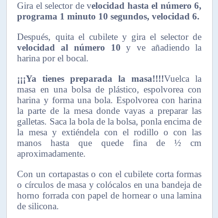
Gira el selector de
v
elocidad hasta el número 6
,
programa 1 minuto 10
segundos, velocidad 6.
Después, quita el cubilete y gira el selector de
velocidad al número
10
y ve
añadiendo la
harina por el bocal.
¡¡¡Ya tienes preparada la masa!!!!
Vuelca la
masa en una bolsa de plástico, espolvorea con
harina y forma una bola. Espolvorea con harina
la parte de la mesa donde vayas a preparar las
galletas. Saca la bola de la bolsa, ponla encima de
la mesa y extiéndela con el rodillo o con las
manos hasta que quede fina de ½ cm
aproximadamente.
Con un cortapastas o con el cubilete corta formas
o círculos de masa y colócalos en una bandeja de
horno forrada con papel de hornear o una lamina
de silicona.