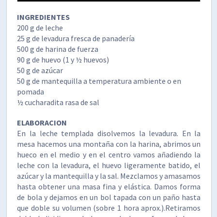
INGREDIENTES
200 g de leche
25 g de levadura fresca de panadería
500 g de harina de fuerza
90 g de huevo (1 y ½ huevos)
50 g de azúcar
50 g de mantequilla a temperatura ambiente o en
pomada
½ cucharadita rasa de sal
ELABORACION
En la leche templada disolvemos la levadura. En la
mesa hacemos una montaña con la harina, abrimos un
hueco en el medio y en el centro vamos añadiendo la
leche con la levadura, el huevo ligeramente batido, el
azúcar y la mantequilla y la sal. Mezclamos y amasamos
hasta obtener una masa fina y elástica. Damos forma
de bola y dejamos en un bol tapada con un paño hasta
que doble su volumen (sobre 1 hora aprox.).Retiramos