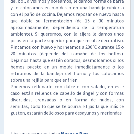
del bol, dividimos y boleamos, le damos forma de barra
y lo colocamos en moldes o en una bandeja cubierta
con el paño de cocina. Dejamos reposar de nuevo hasta
que doble su fermentación (de 15 a 30 minutos
aproximadamente, dependiendo de la temperatura
ambiente). Si queremos, con la tijera le damos unos
picos en la parte superior para que resulte decorativo.
Pintamos con huevo y horneamos a 200ºC durante 15 o
20 minutos (depende del tamaño de los bollos).
Dejamos hasta que estén dorados, desmoldamos si los
hemos puesto en un molde inmediatamente o los
retiramos de la bandeja del horno y los colocamos
sobre una rejilla para que enfríen.
Podemos rellenarlo con dulce o con salado, en este
caso están rellenos de cabello de ángel y con formas
divertidas, trenzadas o en forma de nudos, con
semillas, todo lo que se te ocurra. Elijas la que más te
gusten, estarán deliciosos para desayunos y meriendas.
This entry was posted in
Masas y Pan
.