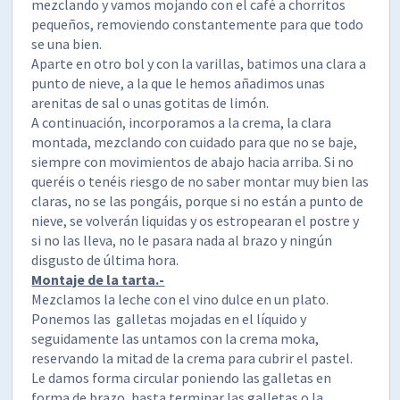
mezclando y vamos mojando con el café a chorritos
pequeños, removiendo constantemente para que todo
se una bien.
Aparte en otro bol y con la varillas, batimos una clara a
punto de nieve, a la que le hemos añadimos unas
arenitas de sal o unas gotitas de limón.
A continuación, incorporamos a la crema, la clara
montada, mezclando con cuidado para que no se baje,
siempre con movimientos de abajo hacia arriba. Si no
queréis o tenéis riesgo de no saber montar muy bien las
claras, no se las pongáis, porque si no están a punto de
nieve, se volverán liquidas y os estropearan el postre y
si no las lleva, no le pasara nada al brazo y ningún
disgusto de última hora.
Montaje de la tarta.-
Mezclamos la leche con el vino dulce en un plato.
Ponemos las galletas mojadas en el líquido y
seguidamente las untamos con la crema moka,
reservando la mitad de la crema para cubrir el pastel.
Le damos forma circular poniendo las galletas en
forma de brazo, hasta terminar las galletas o la