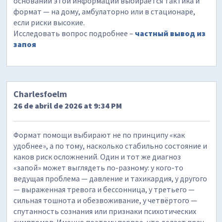
основании этой информации выбирается тактика и
формат — на дому, амбулаторно или в стационаре,
если риски высокие.
Исследовать вопрос подробнее –
частный вывод из
запоя
Charlesfoelm
26 de abril de 2026 at 9:34 PM
Формат помощи выбирают не по принципу «как
удобнее», а по тому, насколько стабильно состояние и
каков риск осложнений. Один и тот же диагноз
«запой» может выглядеть по-разному: у кого-то
ведущая проблема — давление и тахикардия, у другого
— выраженная тревога и бессонница, у третьего —
сильная тошнота и обезвоживание, у четвёртого —
спутанность сознания или признаки психотических
симптомов. Именно поэтому первое, что делает врач,