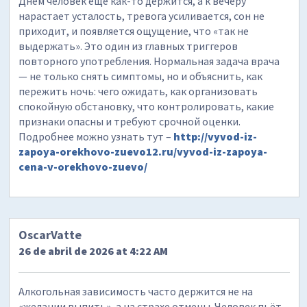
Днём человек ещё как-то держится, а к вечеру
нарастает усталость, тревога усиливается, сон не
приходит, и появляется ощущение, что «так не
выдержать». Это один из главных триггеров
повторного употребления. Нормальная задача врача
— не только снять симптомы, но и объяснить, как
пережить ночь: чего ожидать, как организовать
спокойную обстановку, что контролировать, какие
признаки опасны и требуют срочной оценки.
Подробнее можно узнать тут –
http://vyvod-iz-
zapoya-orekhovo-zuevo12.ru/vyvod-iz-zapoya-
cena-v-orekhovo-zuevo/
OscarVatte
26 de abril de 2026 at 4:22 AM
Алкогольная зависимость часто держится не на
«желании выпить», а на страхе отмены. Человек пьёт,