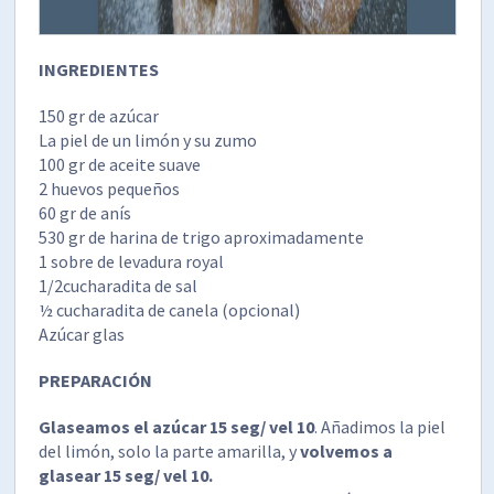
INGREDIENTES
150 gr de azúcar
La piel de un limón y su zumo
100 gr de aceite suave
2 huevos pequeños
60 gr de anís
530 gr de harina de trigo aproximadamente
1 sobre de levadura royal
1/2cucharadita de sal
½ cucharadita de canela (opcional)
Azúcar glas
PREPARACIÓN
Glaseamos el azúcar 15 seg/ vel 10
. Añadimos la piel
del limón, solo la parte amarilla, y
volvemos a
glasear 15 seg/ vel 10.