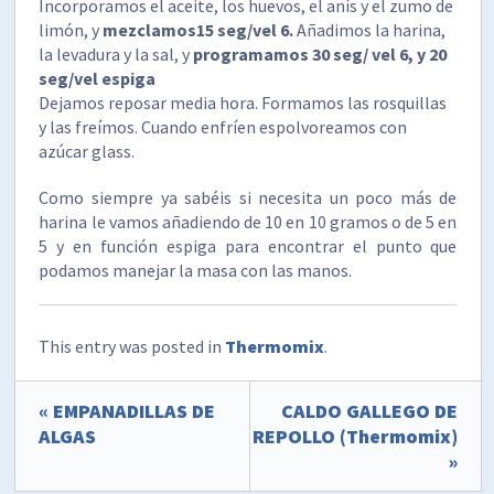
Incorporamos el aceite, los huevos, el anís y el zumo de
limón, y
mezclamos15 seg/vel 6.
Añadimos la harina,
la levadura y la sal, y
programamos 30 seg/ vel 6, y 20
seg/vel espiga
Dejamos reposar media hora. Formamos las rosquillas
y las freímos. Cuando enfríen espolvoreamos con
azúcar glass.
Como siempre ya sabéis si necesita un poco más de
harina le vamos añadiendo de 10 en 10 gramos o de 5 en
5 y en función espiga para encontrar el punto que
podamos manejar la masa con las manos.
This entry was posted in
Thermomix
.
« EMPANADILLAS DE
CALDO GALLEGO DE
ALGAS
REPOLLO (Thermomix)
»