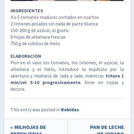
INGREDIENTES
4 o 5 tomates maduros cortados en cuartos
2 limones pelados sin nada de parte blanca
150-200 g de azúcar, al gusto
8 hojas de albahaca frescas
750 g de cubitos de hielo
ELABORACION
Pon en el vaso los tomates, los limones, el azúcar, la
albahaca y el hielo, introduce la espátula por la
abertura y muévela de lada a lado mientras
tritura 1
min/vel 5-10 progresivamente
. Sirve en copas y
decora.
This entry was posted in
Bebidas
.
« MILHOJAS DE
PAN DE LECHE
BERENJENAS
MEJORADO