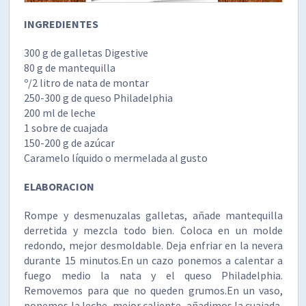
INGREDIENTES
300 g de galletas Digestive
80 g de mantequilla
º/2 litro de nata de montar
250-300 g de queso Philadelphia
200 ml de leche
1 sobre de cuajada
150-200 g de azúcar
Caramelo líquido o mermelada al gusto
ELABORACION
Rompe y desmenuzalas galletas, añade mantequilla
derretida y mezcla todo bien. Coloca en un molde
redondo, mejor desmoldable. Deja enfriar en la nevera
durante 15 minutos.En un cazo ponemos a calentar a
fuego medio la nata y el queso Philadelphia.
Removemos para que no queden grumos.En un vaso,
ponemos la leche, mejor caliente, añadimos la cuajada,