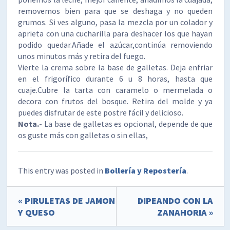
removemos bien para que se deshaga y no queden
grumos. Si ves alguno, pasa la mezcla por un colador y
aprieta con una cucharilla para deshacer los que hayan
podido quedar.Añade el azúcar,continúa removiendo
unos minutos más y retira del fuego.
Vierte la crema sobre la base de galletas. Deja enfriar
en el frigorífico durante 6 u 8 horas, hasta que
cuaje.Cubre la tarta con caramelo o mermelada o
decora con frutos del bosque. Retira del molde y ya
puedes disfrutar de este postre fácil y delicioso.
Nota.-
La base de galletas es opcional, depende de que
os guste más con galletas o sin ellas,
This entry was posted in
Bollería y Repostería
.
« PIRULETAS DE JAMON
DIPEANDO CON LA
Y QUESO
ZANAHORIA »