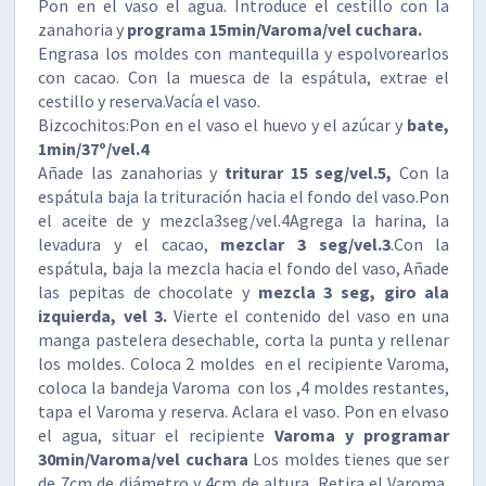
Pon en el vaso el agua. Introduce el cestillo con la
zanahoria y
programa 15min/Varoma/vel cuchara.
Engrasa los moldes con mantequilla y espolvorearlos
con cacao. Con la muesca de la espátula, extrae el
cestillo y reserva.Vacía el vaso.
Bizcochitos:Pon en el vaso el huevo y el azúcar y
bate,
1min/37º/vel.4
Añade las zanahorias y
triturar 15 seg/vel.5,
Con la
espátula baja la trituración hacia el fondo del vaso.Pon
el aceite de y mezcla3seg/vel.4Agrega la harina, la
levadura y el cacao,
mezclar 3
seg/vel.3
.Con la
espátula, baja la mezcla hacia el fondo del vaso, Añade
las pepitas de chocolate y
mezcla 3 seg, giro ala
izquierda, vel 3.
Vierte el contenido del vaso en una
manga pastelera desechable, corta la punta y rellenar
los moldes. Coloca 2 moldes en el recipiente Varoma,
coloca la bandeja Varoma con los ,4 moldes restantes,
tapa el Varoma y reserva. Aclara el vaso. Pon en elvaso
el agua, situar el recipiente
Varoma y programar
30min/Varoma/vel cuchara
Los moldes tienes que ser
de 7cm de diámetro y 4cm de altura. Retira el Varoma,