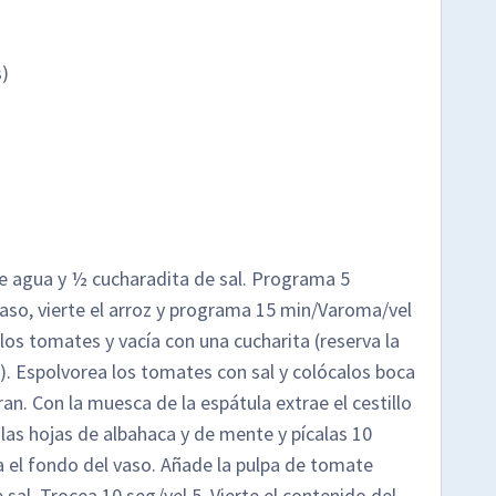
s)
 de agua y ½ cucharadita de sal. Programa 5
 vaso, vierte el arroz y programa 15 min/Varoma/vel
 los tomates y vacía con una cucharita (reserva la
a). Espolvorea los tomates con sal y colócalos boca
an. Con la muesca de la espátula extrae el cestillo
n las hojas de albahaca y de mente y pícalas 10
ia el fondo del vaso. Añade la pulpa de tomate
sal. Trocea 10 seg/vel 5. Vierte el contenido del