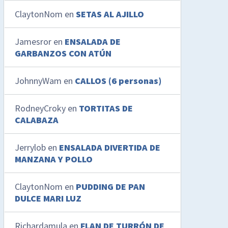
ClaytonNom
en
SETAS AL AJILLO
Jamesror
en
ENSALADA DE
GARBANZOS CON ATÚN
JohnnyWam
en
CALLOS (6 personas)
RodneyCroky
en
TORTITAS DE
CALABAZA
Jerrylob
en
ENSALADA DIVERTIDA DE
MANZANA Y POLLO
ClaytonNom
en
PUDDING DE PAN
DULCE MARI LUZ
Richardamula
en
FLAN DE TURRÓN DE