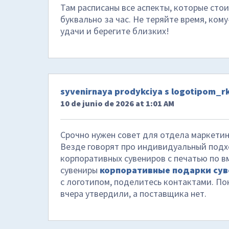
Там расписаны все аспекты, которые стои
буквально за час. Не теряйте время, ком
удачи и берегите близких!
syvenirnaya prodykciya s logotipom_r
10 de junio de 2026 at 1:01 AM
Срочно нужен совет для отдела маркетин
Везде говорят про индивидуальный подх
корпоративных сувениров с печатью по 
сувениры
корпоративные подарки су
с логотипом, поделитесь контактами. По
вчера утвердили, а поставщика нет.