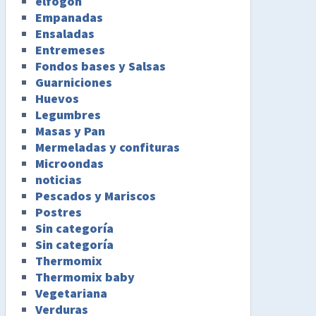
elfogon
Empanadas
Ensaladas
Entremeses
Fondos bases y Salsas
Guarniciones
Huevos
Legumbres
Masas y Pan
Mermeladas y confituras
Microondas
noticias
Pescados y Mariscos
Postres
Sin categoría
Sin categoría
Thermomix
Thermomix baby
Vegetariana
Verduras