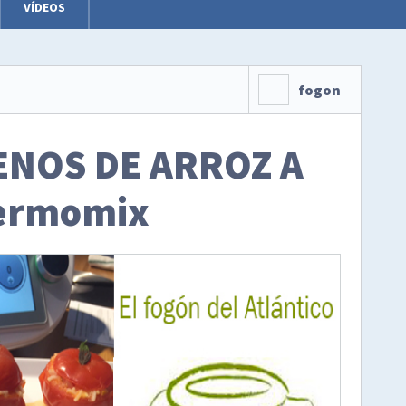
VÍDEOS
fogon
ENOS DE ARROZ A
ermomix