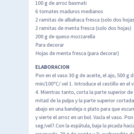
100 g de arroz basmati
6 tomates maduros medianos
2 ramitas de albahaca fresca (solo dos hoja
2 ramitas de menta fresca (solo dos hojas)
200 g de queso mozzarella
Para decorar
Hojas de menta fresca (para decorar)
ELABORACION
Pon en el vaso 30 g de aceite, el ajo, 500 g
min/100ºC/ vel 1. Introduce el cestillo en el
4. Mientras tanto, corta la parte superior de
mitad de la pulpa y la parte superior cortad
abajo en una bandeja o plato para que escurr
y vierte el arroz en un bol. Vacía el vaso. Po
seg/vel7.Con la espátula, baja la picada hac
reservada, 20 g de aceite y ½ cucharadita de 