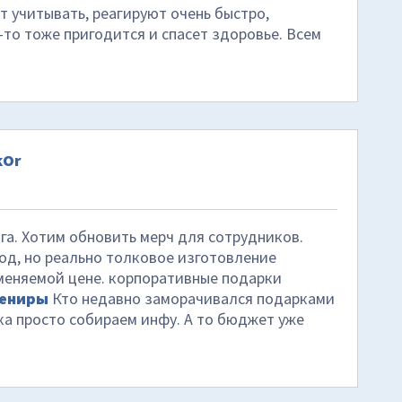
т учитывать, реагируют очень быстро,
у-то тоже пригодится и спасет здоровье. Всем
kOr
га. Хотим обновить мерч для сотрудников.
од, но реально толковое изготовление
вменяемой цене. корпоративные подарки
вениры
Кто недавно заморачивался подарками
ка просто собираем инфу. А то бюджет уже