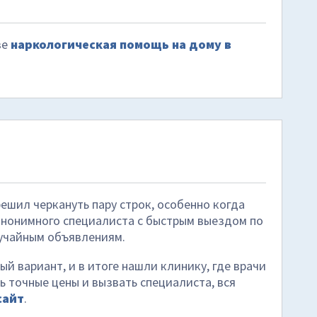
ве
наркологическая помощь на дому в
ешил черкануть пару строк, особенно когда
анонимного специалиста с быстрым выездом по
лучайным объявлениям.
й вариант, и в итоге нашли клинику, где врачи
 точные цены и вызвать специалиста, вся
сайт
.