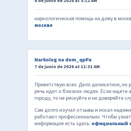
6 de junio de 2026 at 3:12 AM
наркологическая помощь на дому в моск
москве
Narkolog na dom_qpPa
7 de junio de 2026 at 11:31 AM
Приветствую всех. Дело деликатное, но р
речь идет о близких людях. Если ищете 
городу, то не рискуйте и не доверяйте с
Сам долго изучал отзывы и искал надежны
работают профессионально. Чтобы узнать
информация есть здесь:
официальный 