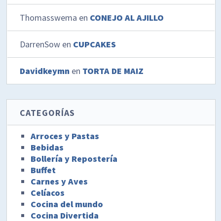
Thomasswema
en
CONEJO AL AJILLO
DarrenSow
en
CUPCAKES
Davidkeymn
en
TORTA DE MAIZ
CATEGORÍAS
Arroces y Pastas
Bebidas
Bollería y Repostería
Buffet
Carnes y Aves
Celíacos
Cocina del mundo
Cocina Divertida