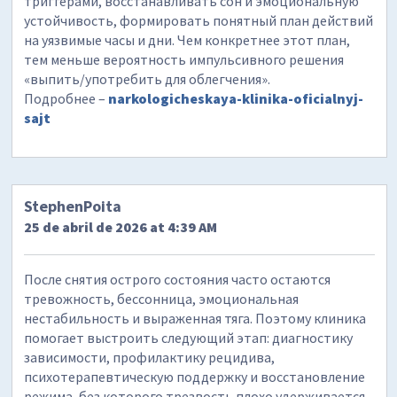
триггерами, восстанавливать сон и эмоциональную
устойчивость, формировать понятный план действий
на уязвимые часы и дни. Чем конкретнее этот план,
тем меньше вероятность импульсивного решения
«выпить/употребить для облегчения».
Подробнее –
narkologicheskaya-klinika-oficialnyj-
sajt
StephenPoita
25 de abril de 2026 at 4:39 AM
После снятия острого состояния часто остаются
тревожность, бессонница, эмоциональная
нестабильность и выраженная тяга. Поэтому клиника
помогает выстроить следующий этап: диагностику
зависимости, профилактику рецидива,
психотерапевтическую поддержку и восстановление
режима, без которого трезвость плохо удерживается