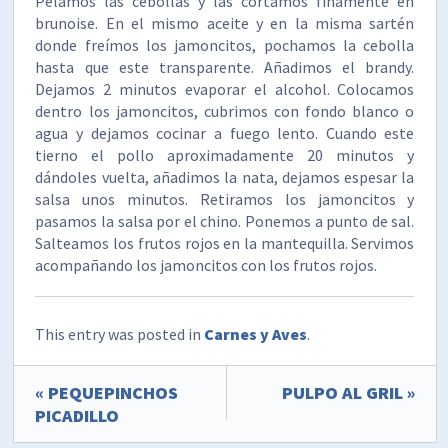
Pelamos las cebollas y las cortamos finamente en
brunoise. En el mismo aceite y en la misma sartén
donde freímos los jamoncitos, pochamos la cebolla
hasta que este transparente. Añadimos el brandy.
Dejamos 2 minutos evaporar el alcohol. Colocamos
dentro los jamoncitos, cubrimos con fondo blanco o
agua y dejamos cocinar a fuego lento. Cuando este
tierno el pollo aproximadamente 20 minutos y
dándoles vuelta, añadimos la nata, dejamos espesar la
salsa unos minutos. Retiramos los jamoncitos y
pasamos la salsa por el chino. Ponemos a punto de sal.
Salteamos los frutos rojos en la mantequilla. Servimos
acompañando los jamoncitos con los frutos rojos.
This entry was posted in
Carnes y Aves
.
« PEQUEPINCHOS
PULPO AL GRIL »
PICADILLO