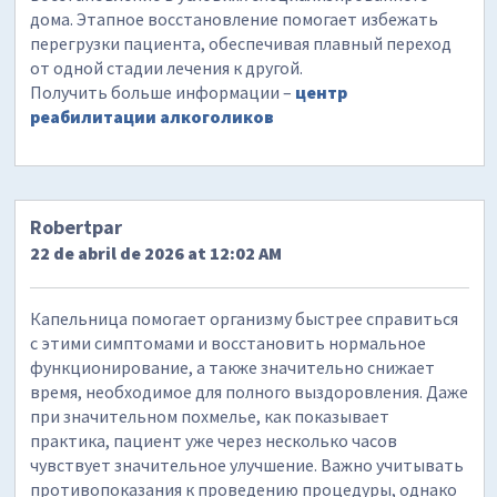
дома. Этапное восстановление помогает избежать
перегрузки пациента, обеспечивая плавный переход
от одной стадии лечения к другой.
Получить больше информации –
центр
реабилитации алкоголиков
Robertpar
22 de abril de 2026 at 12:02 AM
Капельница помогает организму быстрее справиться
с этими симптомами и восстановить нормальное
функционирование, а также значительно снижает
время, необходимое для полного выздоровления. Даже
при значительном похмелье, как показывает
практика, пациент уже через несколько часов
чувствует значительное улучшение. Важно учитывать
противопоказания к проведению процедуры, однако