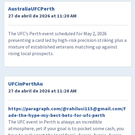
AustraliaUFCPerth
27 de abril de 2026 at 11:20 AM
The UFC’s Perth event scheduled for May 2, 2026
presenting a card led by high-risk precision striking plus a
mixture of established veterans matching up against
rising local prospects.
UFCinPerthAu
27 de abril de 2026 at 11:28 AM
https://paragraph.com/@rahilusi115@gmail.com/f
ade-the-hype-my-best-bets-for-ufc-perth
The UFC event in Perth is always an incredible
atmosphere, yet if your goal is to pocket some cash, you
have to pull apart the local fans’ «Aussie, Aussie, Aussie»