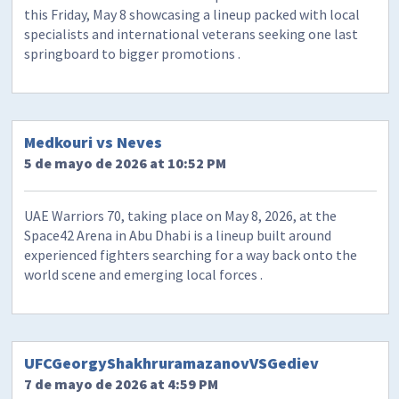
this Friday, May 8 showcasing a lineup packed with local
specialists and international veterans seeking one last
springboard to bigger promotions .
Medkouri vs Neves
5 de mayo de 2026 at 10:52 PM
UAE Warriors 70, taking place on May 8, 2026, at the
Space42 Arena in Abu Dhabi is a lineup built around
experienced fighters searching for a way back onto the
world scene and emerging local forces .
UFCGeorgyShakhruramazanovVSGediev
7 de mayo de 2026 at 4:59 PM