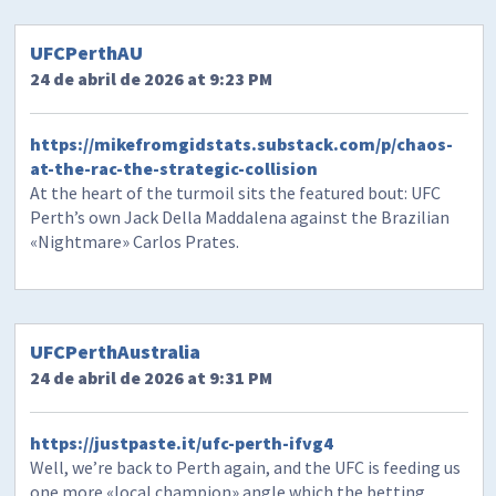
UFCPerthAU
24 de abril de 2026 at 9:23 PM
https://mikefromgidstats.substack.com/p/chaos-
at-the-rac-the-strategic-collision
At the heart of the turmoil sits the featured bout: UFC
Perth’s own Jack Della Maddalena against the Brazilian
«Nightmare» Carlos Prates.
UFCPerthAustralia
24 de abril de 2026 at 9:31 PM
https://justpaste.it/ufc-perth-ifvg4
Well, we’re back to Perth again, and the UFC is feeding us
one more «local champion» angle which the betting