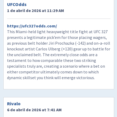
UFCOdds
1 de abril de 2026 at 11:29 AM
https://ufc327odds.com/
This Miami-held light heavyweight title fight at UFC 327
presents a legitimate pick’em for those placing wagers,
as previous belt holder Jiri Prochazka (-142) and on-a-roll
knockout artist Carlos Ulberg (+120) gear up to battle for
the unclaimed belt. The extremely close odds are a
testament to how comparable these two striking
specialists truly are, creating a scenario where a bet on
either competitor ultimately comes down to which
dynamic skillset you think will emerge victorious.
Rivalo
6 de abril de 2026 at 7:41 AM