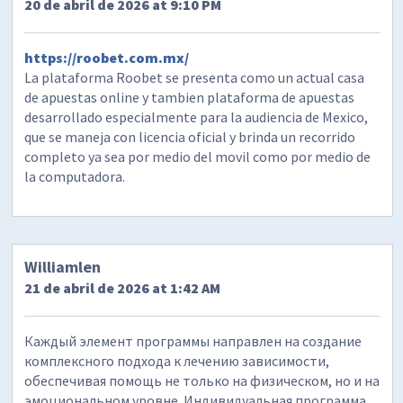
20 de abril de 2026 at 9:10 PM
https://roobet.com.mx/
La plataforma Roobet se presenta como un actual casa
de apuestas online y tambien plataforma de apuestas
desarrollado especialmente para la audiencia de Mexico,
que se maneja con licencia oficial y brinda un recorrido
completo ya sea por medio del movil como por medio de
la computadora.
Williamlen
21 de abril de 2026 at 1:42 AM
Каждый элемент программы направлен на создание
комплексного подхода к лечению зависимости,
обеспечивая помощь не только на физическом, но и на
эмоциональном уровне. Индивидуальная программа