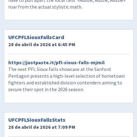
roar from the actual stylistic math.
UFCPFLSiouxFallsCard
28 de abril de 2026 at 6:45 PM
https://justpaste.it/pfl-sioux-falls-mjmil
The next PFL Sioux Falls showcase at the Sanford
Pentagon presents a high-level selection of hometown
fighters and established division contenders aiming to
secure their spot in the 2026 season.
UFCPFLSiouxFallsStats
28 de abril de 2026 at 7:09 PM