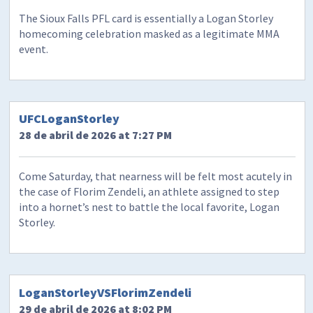
The Sioux Falls PFL card is essentially a Logan Storley
homecoming celebration masked as a legitimate MMA
event.
UFCLoganStorley
28 de abril de 2026 at 7:27 PM
Come Saturday, that nearness will be felt most acutely in
the case of Florim Zendeli, an athlete assigned to step
into a hornet’s nest to battle the local favorite, Logan
Storley.
LoganStorleyVSFlorimZendeli
29 de abril de 2026 at 8:02 PM