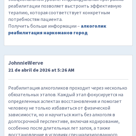
реабилитации позволяет выстроить эффективную
терапию, которая соответствует конкретным
потребностям пациента.
Получить больше информации –
алкоголик
реабилитация наркоманов город
JohnnieWerve
21 de abril de 2026 at 5:26 AM
Реабилитация алкоголиков проходит через несколько
обязательных этапов. Каждый этап фокусируется на
определенных аспектах восстановления и помогает
человеку не только избавиться от физической
зависимости, но и научиться жить без алкоголя в
долгосрочной перспективе, включая кодирование,
особенно после длительных лет запоя, а также
восстановление в условиях специализированного