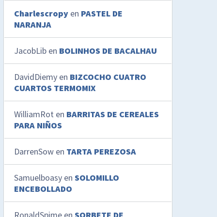
Charlescropy
en
PASTEL DE
NARANJA
JacobLib
en
BOLINHOS DE BACALHAU
DavidDiemy
en
BIZCOCHO CUATRO
CUARTOS TERMOMIX
WilliamRot
en
BARRITAS DE CEREALES
PARA NIÑOS
DarrenSow
en
TARTA PEREZOSA
Samuelboasy
en
SOLOMILLO
ENCEBOLLADO
RonaldSpime
en
SORBETE DE