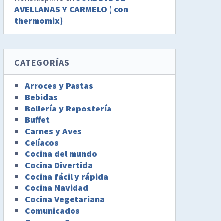
AVELLANAS Y CARMELO ( con
thermomix)
CATEGORÍAS
Arroces y Pastas
Bebidas
Bollería y Repostería
Buffet
Carnes y Aves
Celíacos
Cocina del mundo
Cocina Divertida
Cocina fácil y rápida
Cocina Navidad
Cocina Vegetariana
Comunicados