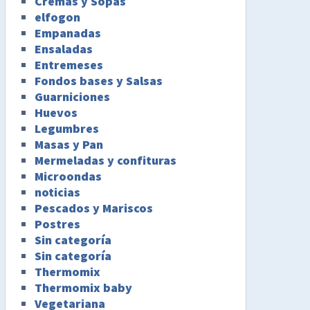
Cremas y Sopas
elfogon
Empanadas
Ensaladas
Entremeses
Fondos bases y Salsas
Guarniciones
Huevos
Legumbres
Masas y Pan
Mermeladas y confituras
Microondas
noticias
Pescados y Mariscos
Postres
Sin categoría
Sin categoría
Thermomix
Thermomix baby
Vegetariana