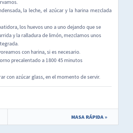
ervamos.
ndensada, la leche, el azúcar y la harina mezclada
 batidora, los huevos uno a uno dejando que se
rrida y la ralladura de limón, mezclamos unos
ntegrada.
reamos con harina, si es necesario.
horno precalentado a 1800 45 minutos
r con azúcar glass, en el momento de servir.
MASA RÁPIDA »