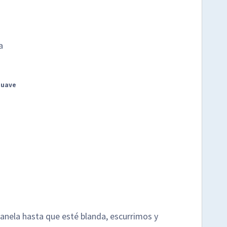
a
suave
canela hasta que esté blanda, escurrimos y