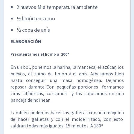
2 huevos M a temperatura ambiente
½ limón en zumo
½ copa de anís
ELABORACIÓN
Precalentamos el horno a 200ª
En un bol, ponemos la harina, la manteca, el azúcar, los
huevos, el zumo de limón y el anís. Amasamos bien
hasta conseguir una masa homogénea. Dejamos
reposar durante Con pequeñas porciones formamos
tiras cilíndricas, cortamos y las colocamos en una
bandeja de hornear.
También podemos hacer las galletas con una máquina
de hacer galletas y con el molde rizado, con esto
saldrán todas más iguales, 15 minutos. A 180ª