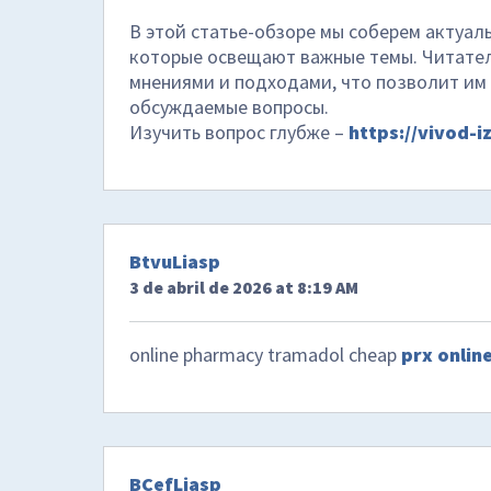
В этой статье-обзоре мы соберем актуа
которые освещают важные темы. Читател
мнениями и подходами, что позволит им 
обсуждаемые вопросы.
Изучить вопрос глубже –
https://vivod-i
BtvuLiasp
3 de abril de 2026 at 8:19 AM
online pharmacy tramadol cheap
prx onlin
BCefLiasp