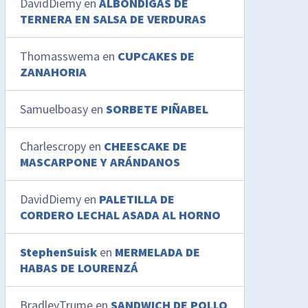
DavidDiemy
en
ALBONDIGAS DE
TERNERA EN SALSA DE VERDURAS
Thomasswema
en
CUPCAKES DE
ZANAHORIA
Samuelboasy
en
SORBETE PIÑABEL
Charlescropy
en
CHEESCAKE DE
MASCARPONE Y ARÁNDANOS
DavidDiemy
en
PALETILLA DE
CORDERO LECHAL ASADA AL HORNO
StephenSuisk
en
MERMELADA DE
HABAS DE LOURENZÁ
BradleyTrume
en
SANDWICH DE POLLO