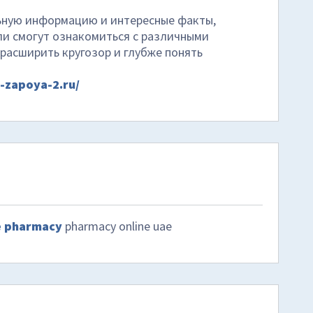
льную информацию и интересные факты,
и смогут ознакомиться с различными
расширить кругозор и глубже понять
z-zapoya-2.ru/
e pharmacy
pharmacy online uae