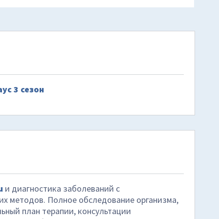
ус 3 сезон
u
и диагностика заболеваний с
х методов. Полное обследование организма,
ьный план терапии, консультации