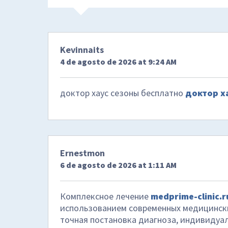
Kevinnaits
4 de agosto de 2026 at 9:24 AM
доктор хаус сезоны бесплатно
доктор ха
Ernestmon
6 de agosto de 2026 at 1:11 AM
Комплексное лечение
medprime-clinic.r
использованием современных медицински
точная постановка диагноза, индивидуал