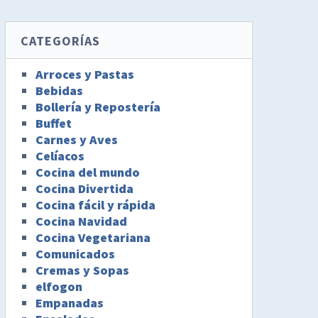
CATEGORÍAS
Arroces y Pastas
Bebidas
Bollería y Repostería
Buffet
Carnes y Aves
Celíacos
Cocina del mundo
Cocina Divertida
Cocina fácil y rápida
Cocina Navidad
Cocina Vegetariana
Comunicados
Cremas y Sopas
elfogon
Empanadas