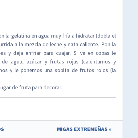
on la gelatina en agua muy fría a hidratar (dobla el
rrida a la mezcla de leche y nata caliente. Pon la
 y deja enfriar para cuajar. Si va en copas le
 de agua, azúcar y frutas rojas (calentamos y
mos y le ponemos una sopita de frutos rojos (la
gar de fruta para decorar.
OS
MIGAS EXTREMEÑAS »