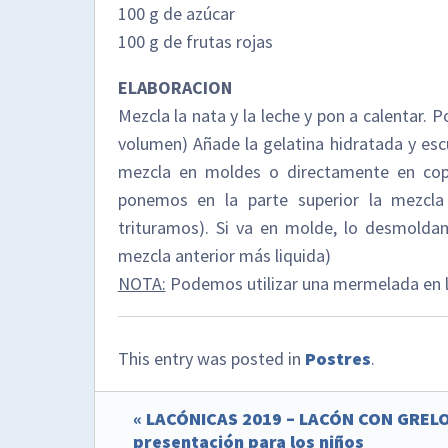
100 g de azúcar
100 g de frutas rojas
ELABORACION
Mezcla la nata y la leche y pon a calentar. P
volumen) Añade la gelatina hidratada y escu
mezcla en moldes o directamente en copas
ponemos en la parte superior la mezcla
trituramos). Si va en molde, lo desmolda
mezcla anterior más liquida)
NOTA:
Podemos utilizar una mermelada en lu
This entry was posted in
Postres
.
« LACÓNICAS 2019 – LACÓN CON GREL
presentación para los niños