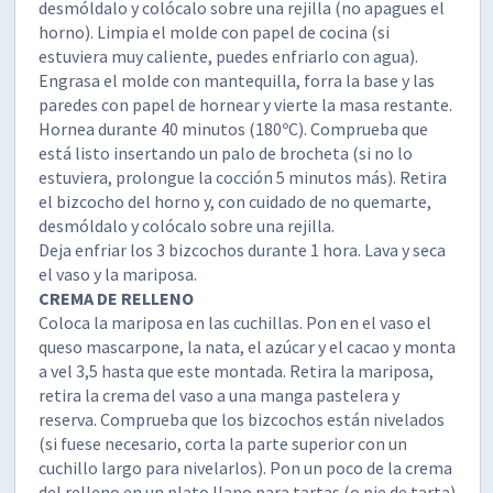
desmóldalo y colócalo sobre una rejilla (no apagues el
horno). Limpia el molde con papel de cocina (si
estuviera muy caliente, puedes enfriarlo con agua).
Engrasa el molde con mantequilla, forra la base y las
paredes con papel de hornear y vierte la masa restante.
Hornea durante 40 minutos (180ºC). Comprueba que
está listo insertando un palo de brocheta (si no lo
estuviera, prolongue la cocción 5 minutos más). Retira
el bizcocho del horno y, con cuidado de no quemarte,
desmóldalo y colócalo sobre una rejilla.
Deja enfriar los 3 bizcochos durante 1 hora. Lava y seca
el vaso y la mariposa.
CREMA DE RELLENO
Coloca la mariposa en las cuchillas. Pon en el vaso el
queso mascarpone, la nata, el azúcar y el cacao y monta
a vel 3,5 hasta que este montada. Retira la mariposa,
retira la crema del vaso a una manga pastelera y
reserva. Comprueba que los bizcochos están nivelados
(si fuese necesario, corta la parte superior con un
cuchillo largo para nivelarlos). Pon un poco de la crema
del relleno en un plato llano para tartas (o pie de tarta)